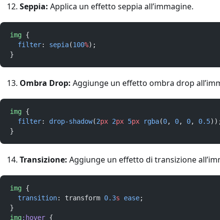
Seppia:
Applica un effetto seppia all’immagine.
img
 {
filter
: 
sepia
(
100
%
);
}
Ombra Drop:
Aggiunge un effetto ombra drop all’im
img
 {
filter
: 
drop-shadow
(
2
px
2
px
5
px
rgba
(
0
, 
0
, 
0
, 
0.5
))
}
Transizione:
Aggiunge un effetto di transizione all’i
img
 {
transition
: transform 
0.3
s
ease
;
}
img
:hover
 {