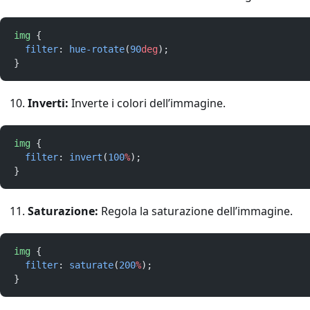
img
 {
filter
: 
hue-rotate
(
90
deg
);
}
Inverti:
Inverte i colori dell’immagine.
img
 {
filter
: 
invert
(
100
%
);
}
Saturazione:
Regola la saturazione dell’immagine.
img
 {
filter
: 
saturate
(
200
%
);
}