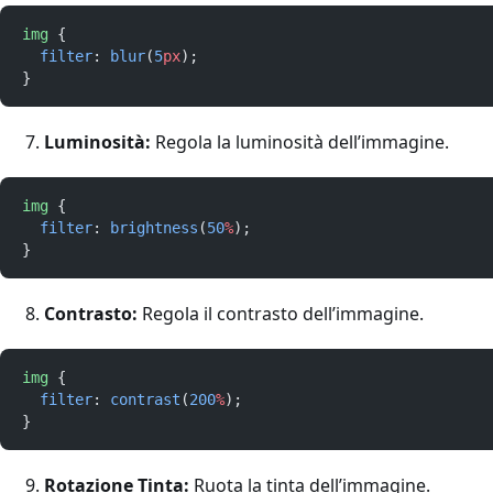
img
 {
filter
: 
blur
(
5
px
);
}
Luminosità:
Regola la luminosità dell’immagine.
img
 {
filter
: 
brightness
(
50
%
);
}
Contrasto:
Regola il contrasto dell’immagine.
img
 {
filter
: 
contrast
(
200
%
);
}
Rotazione Tinta:
Ruota la tinta dell’immagine.