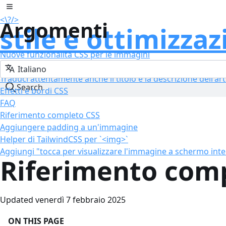
Salta al contenuto
Toggle sidebar
<\
?
/>
Argomenti
stile e ottimizza
Nuove funzionalità CSS per le immagini
Traduci anche con attenzione il titolo e la descrizione dell'
Traduci attentamente anche il titolo e la descrizione dell'art
Search
Effetti e bordi CSS
FAQ
Riferimento completo CSS
Aggiungere padding a un'immagine
Helper di TailwindCSS per `<img>`
Aggiungi "tocca per visualizzare l'immagine a schermo inter
Riferimento com
Updated venerdì 7 febbraio 2025
ON THIS PAGE