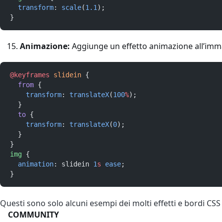
transform
: 
scale
(
1.1
);
}
Animazione:
Aggiunge un effetto animazione all’imm
@keyframes
slidein
 {
from
 {
transform
: 
translateX
(
100
%
);
  }
to
 {
transform
: 
translateX
(
0
);
  }
}
img
 {
animation
: slidein 
1
s
ease
;
}
Questi sono solo alcuni esempi dei molti effetti e bordi CSS 
COMMUNITY