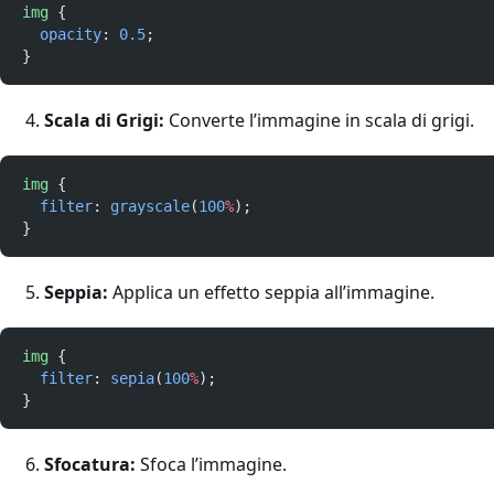
img
 {
opacity
: 
0.5
;
}
Scala di Grigi:
Converte l’immagine in scala di grigi.
img
 {
filter
: 
grayscale
(
100
%
);
}
Seppia:
Applica un effetto seppia all’immagine.
img
 {
filter
: 
sepia
(
100
%
);
}
Sfocatura:
Sfoca l’immagine.