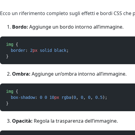
Ecco un riferimento completo sugli effetti e bordi CSS che 
Bordo:
Aggiunge un bordo intorno all’immagine.
img
 {
border
: 
2
px
solid
black
;
}
Ombra:
Aggiunge un’ombra intorno all’immagine.
img
 {
box-shadow
: 
0
0
10
px
rgba
(
0
, 
0
, 
0
, 
0.5
);
}
Opacità:
Regola la trasparenza dell’immagine.