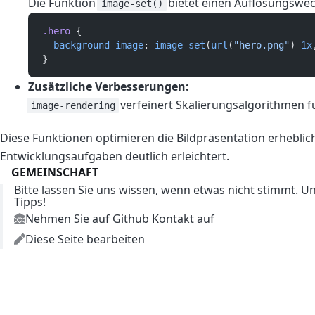
Die Funktion
bietet einen Auflösungswec
image-set()
.hero
 {  
background-image
: 
image-set
(
url
(
"hero.png"
) 
1x
}  
Zusätzliche Verbesserungen:
verfeinert Skalierungsalgorithmen f
image-rendering
Diese Funktionen optimieren die Bildpräsentation erheblic
Entwicklungsaufgaben deutlich erleichtert.
GEMEINSCHAFT
Bitte lassen Sie uns wissen, wenn etwas nicht stimmt. Un
Tipps!
Nehmen Sie auf Github Kontakt auf
Diese Seite bearbeiten