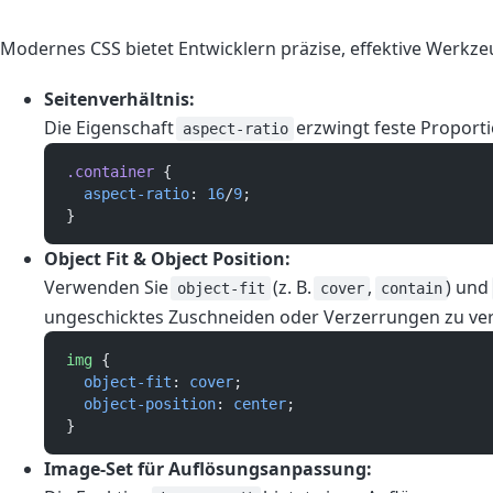
Modernes CSS bietet Entwicklern präzise, effektive Werkze
Seitenverhältnis:
Die Eigenschaft
erzwingt feste Proporti
aspect-ratio
.container
 {  
aspect-ratio
: 
16
/
9
;  
}  
Object Fit & Object Position:
Verwenden Sie
(z. B.
,
) un
object-fit
cover
contain
ungeschicktes Zuschneiden oder Verzerrungen zu ve
img
 {  
object-fit
: 
cover
;  
object-position
: 
center
;  
}  
Image-Set für Auflösungsanpassung: