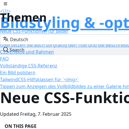
Zum Inhalt springen
Toggle sidebar
<\
?
/>
Themen
Bildstyling & -o
Neue CSS-Funktionen für Bilder
Erstellen Sie ein Karussell
Übersetzen Sie auch sorgfältig den Titel und die Beschreibu
Search
CSS-Effekte und Rahmen
FAQ
Vollständige CSS-Referenz
Ein Bild polstern
TailwindCSS-Hilfsklassen für `<img>`
Tippen zum Anzeigen des Vollbildbildes zu einer Galerie h
Neue CSS-Funktio
Updated Freitag, 7. Februar 2025
ON THIS PAGE