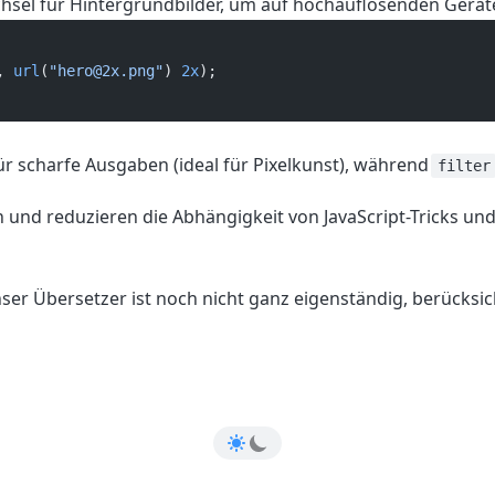
hsel für Hintergrundbilder, um auf hochauflösenden Geräte
, 
url
(
"hero@2x.png"
) 
2x
);  
ür scharfe Ausgaben (ideal für Pixelkunst), während
filter
h und reduzieren die Abhängigkeit von JavaScript-Tricks u
ser Übersetzer ist noch nicht ganz eigenständig, berücksich