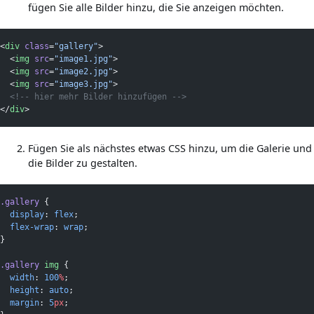
fügen Sie alle Bilder hinzu, die Sie anzeigen möchten.
<
div
class
=
"gallery"
>
  <
img
src
=
"image1.jpg"
>
  <
img
src
=
"image2.jpg"
>
  <
img
src
=
"image3.jpg"
>
<!-- hier mehr Bilder hinzufügen -->
</
div
>
Fügen Sie als nächstes etwas CSS hinzu, um die Galerie und
die Bilder zu gestalten.
.gallery
 {
display
: 
flex
;
flex-wrap
: 
wrap
;
}
.gallery
img
 {
width
: 
100
%
;
height
: 
auto
;
margin
: 
5
px
;