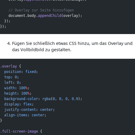
// Overlay zur Seite hinzufügen
    document.body.
appendChild
(overlay);
  });
});
Fügen Sie schließlich etwas CSS hinzu, um das Overlay und
das Vollbildbild zu gestalten.
.overlay
 {
position
: 
fixed
;
top
: 
0
;
left
: 
0
;
width
: 
100
%
;
height
: 
100
%
;
background-color
: 
rgba
(
0
, 
0
, 
0
, 
0.9
);
display
: 
flex
;
justify-content
: 
center
;
align-items
: 
center
;
}
.full-screen-image
 {