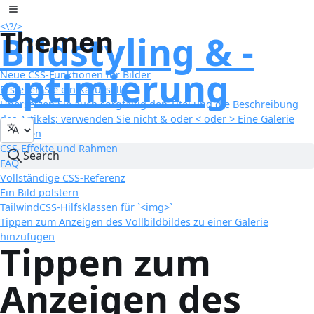
Zum Inhalt springen
Toggle sidebar
<\
?
/>
Themen
Bildstyling & -
optimierung
Neue CSS-Funktionen für Bilder
Erstellen Sie ein Karussell
Übersetzen Sie auch sorgfältig den Titel und die Beschreibung
des Artikels; verwenden Sie nicht & oder < oder > Eine Galerie
erstellen
CSS-Effekte und Rahmen
Search
FAQ
Vollständige CSS-Referenz
Ein Bild polstern
TailwindCSS-Hilfsklassen für `<img>`
Tippen zum Anzeigen des Vollbildbildes zu einer Galerie
hinzufügen
Tippen zum
Anzeigen des