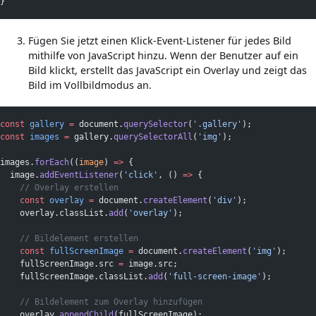
}
Fügen Sie jetzt einen Klick-Event-Listener für jedes Bild
mithilfe von JavaScript hinzu. Wenn der Benutzer auf ein
Bild klickt, erstellt das JavaScript ein Overlay und zeigt das
Bild im Vollbildmodus an.
const
gallery
=
 document.
querySelector
(
'.gallery'
);
const
images
=
 gallery.
querySelectorAll
(
'img'
);
images.
forEach
((
image
) 
=>
 {
  image.
addEventListener
(
'click'
, () 
=>
 {
// Overlay erstellen
const
overlay
=
 document.
createElement
(
'div'
);
    overlay.classList.
add
(
'overlay'
);
// Bildelement erstellen
const
fullScreenImage
=
 document.
createElement
(
'img'
);
    fullScreenImage.src 
=
 image.src;
    fullScreenImage.classList.
add
(
'full-screen-image'
);
// Bildelement zum Overlay hinzufügen
    overlay.
appendChild
(fullScreenImage);